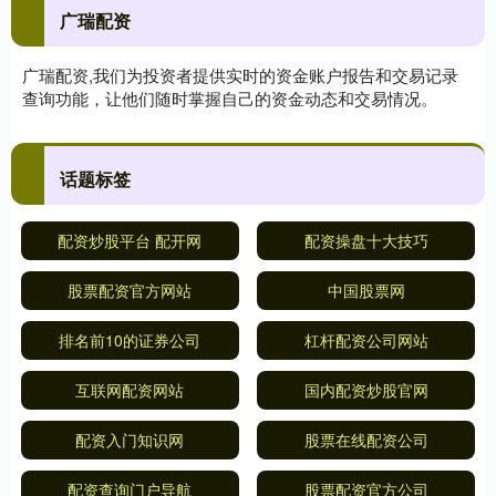
广瑞配资
广瑞配资,我们为投资者提供实时的资金账户报告和交易记录
查询功能，让他们随时掌握自己的资金动态和交易情况。
话题标签
配资炒股平台 配开网
配资操盘十大技巧
股票配资官方网站
中国股票网
排名前10的证券公司
杠杆配资公司网站
互联网配资网站
国内配资炒股官网
配资入门知识网
股票在线配资公司
配资查询门户导航
股票配资官方公司