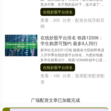
坚决不降，在于禁的反衬下，这才成了“三
国名将”，以评书为依据的“三国二十四
在线炒股平台排名
将”，更是将他....
查看：
205
分类：
配资在线导航官
网
在线炒股平台排名 铁路12306：
学生购票可预约 最多9人同行
新华社北京8月1日电 随着各大院校即将进
入开学季在线炒股平台排名，为更好地服
务学生旅客出行，铁路12306科创中心进一
步优化学生售票服务。自8月1日起，铁路
在线炒股平台排名
12....
查看：
166
分类：
股票配资配资配
资
广瑞配资文章已加载完成