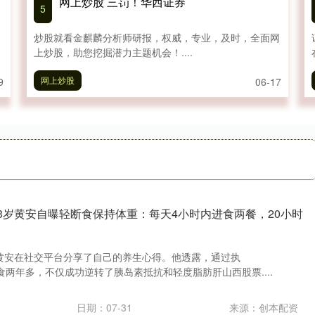
网上炒股 三罚！华西证券
5
炒股就看金麒麟分析师研报，权威，专业，及时，全面网
上炒股，助您挖掘潜力主题机会！....
网上炒股
9
06-17
63岁黄安自曝轻断食保持体重：每天4小时内进食两餐，20小时
手黄安在社交平台分享了自己的养生心得。他透露，通过执
8”轻断食两年多，不仅成功逆转了胰岛素抵抗和轻度脂肪肝山西股票....
日期：07-31
来源：创本配资