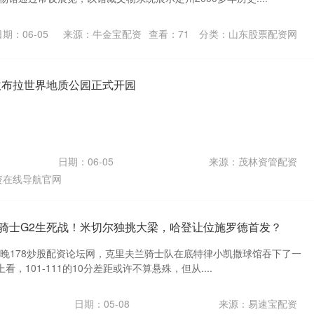
日期：06-05
来源：牛金宝配资
查看：
71
分类：
山东股票配资网
坎布拉世界地质公园正式开园
日期：06-05
来源：茂林资管配资
资在线导航官网
网 骑士G2生死战！米切尔独挑大梁，哈登让位施罗德首发？
个夜晚178炒股配资论坛网，克里夫兰骑士队在底特律小凯撒球馆吞下了一
，101-111的10分差距或许不算悬殊，但从....
日期：05-08
来源：易速宝配资