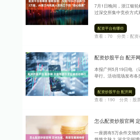
7月1日晚间，浙江银轮机
过深交所集中竞价方式累计
配资平台有哪些
查看：
70
分类：
配资
配资炒股平台 配开
本报广州5月19日电 （
举行。活动现场发布各类
配资炒股平台 配开网
查看：
190
分类：
股
怎么配资炒股官网 
一座拥有5万余件文物
悠悠文脉？ 河北定州博