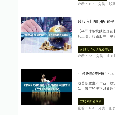
查看：
127
分类：
股
炒股入门知识配资平
【半导体板块跌幅居前】
只上涨。领跌股中，星宸科技
炒股入门知识配资平台
查看：
75
分类：
山东
互联网配资网站 活
随着低空生产作业、物
站，低空经济正以新质生
互联网配资网站
查看：
164
分类：
配