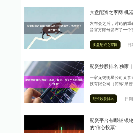
实盘配资之家网 机
发布会之后，讨论的重心
音官方账号发布了一个视
日
实盘配资之家网
配资炒股排名 独家
一家无锡明星公司又拿
技有限公司（简称“泉智博
日期
配资炒股排名
配资平台有哪些 银轮
的“信心投票”