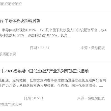
票配资配资配资
台 半导体板块跌幅居前
半导体板块现跌6.51%，179只个股下跌炒股入门知识配资平台，仅4
跌18.23%，源杰科技跌18.15%，长光....
日期：07-31
来源：天尊配资
股票配资网
动丨2026福布斯中国低空经济产业系列评选正式启动
流配送、应急救援、低空文旅消费等多维度场景蓬勃生长互联网配资网
产力之姿，从概念探索迈入规模化、生态化、国际化高速增长。....
日期：07-31
来源：盛红悦配资
资在线导航官网