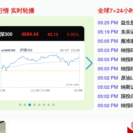
行情 实时轮播
全球7×24小
05:25 PM
05:19 PM
东吴
深300
4694.44
北证50
43.13
0.93%
05:05 PM
频准
05:03 PM
纳指
05:03 PM
纳指
05:03 PM
纳指
05:02 PM
原油
05:02 PM
纳斯
05:02 PM
国投
05:02 PM
纳指