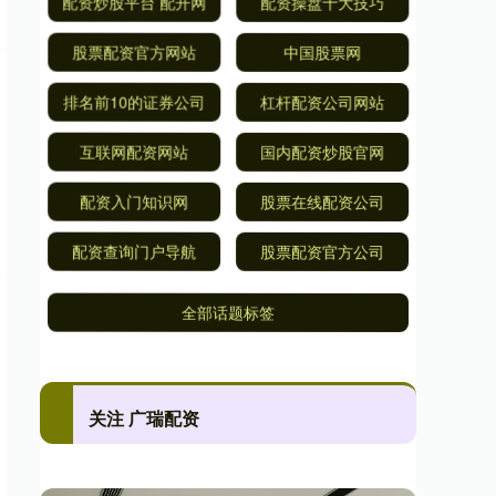
配资炒股平台 配开网
配资操盘十大技巧
股票配资官方网站
中国股票网
排名前10的证券公司
杠杆配资公司网站
互联网配资网站
国内配资炒股官网
配资入门知识网
股票在线配资公司
配资查询门户导航
股票配资官方公司
全部话题标签
关注 广瑞配资