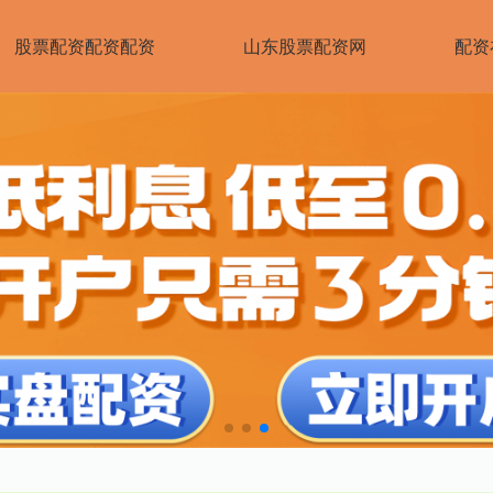
股票配资配资配资
山东股票配资网
配资