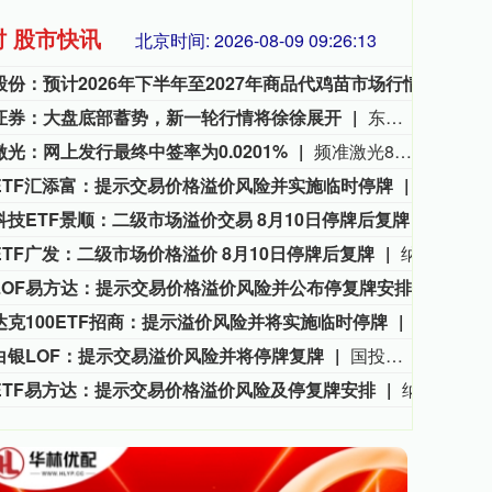
时 股市快讯
北京时间:
2026-08-09 09:26:14
益生股份：预计2026年下半年至2027年商品代鸡苗市场行情较好
益生
证券：大盘底部蓄势，新一轮行情将徐徐展开
东吴证券研报表示，在经历了7月的风格调整后，短期A股风格的再平衡，本质上是内生交易拥挤与外围市场联动共同驱动的资金面修正，而非产业趋势证伪，再从市场波动、股价位置、拥挤度、融资四个维度观察当前市场的状态。当前市场已经进入降波筑底的阶段，而接下来8月的业绩期将是关键的变奏点，AI主线有望再度走强。此外，其他景气线索也值得关注：创新药/CXO，业绩、政策等多因素共振，景气持续上修；电力设备，电网、电源等环节具备出海优势；有色金属，降息预期再度升温，金、铜价格修复。
1134.24
创业板指
35
11.37
1.01%
激光：网上发行最终中签率为0.0201%
频准激光8月9日公告，回拨机制启动后，网上发行最终中签率为0.0201%。
ETF汇添富：提示交易价格溢价风险并实施临时停牌
纳指ET
科技ETF景顺：二级市场溢价交易 8月10日停牌后复牌
纳指科
ETF广发：二级市场价格溢价 8月10日停牌后复牌
纳指ETF广发公告称，近期该基金二级市场交易价格明显高于基金份额参考净值，出现较大幅度溢价，8月7日收盘价为1.687元，收盘时基金份额参考净值为1.4891元。为保护投资者利益，基金于8月10日开市起停牌，10:30起复牌，停牌期间赎回业务照常办理。若8月10日溢价幅度未有效回落，基金有权采取进一步停牌措施。目前基金运作正常，无应披露未披露重大信息。
LOF易方达：提示交易价格溢价风险并公布停复牌安排
原油L
达克100ETF招商：提示溢价风险并将实施临时停牌
纳斯达克
白银LOF：提示交易溢价风险并将停牌复牌
国投白银LOF公告称，近期该基金A类份额二级市场交易价格明显高于基金份额净值，8月7日收盘价为2.185元，截至8月6日净值为1.7204元。为保护投资者利益，基金于8月10日开市起停牌，10:30起复牌，停牌期间赎回业务照常办理。若8月10日溢价幅度未有效回落，基金有权采取进一步停牌措施。基金主要投资白银期货，提醒投资者关注风险，谨慎决策。
ETF易方达：提示交易价格溢价风险及停复牌安排
纳指ETF易方达公告称，近期该基金二级市场交易价格明显高于基金份额参考净值，出现较大幅度溢价，8月7日收盘价为2.053元，收盘时基金份额参考净值为1.8504元。为保护投资者利益，基金于8月10日开市起停牌，10:30起复牌，停牌期间赎回业务照常办理。若8月10日溢价幅度未有效回落，基金有权采取进一步停牌措施。