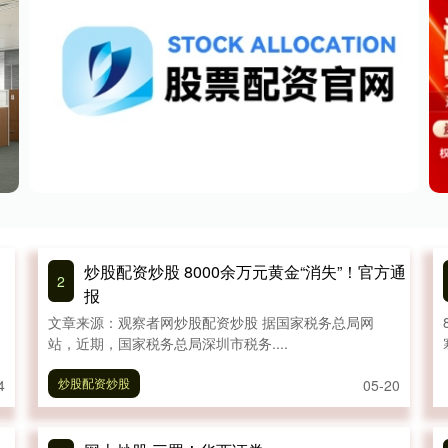
炒股配资炒股 8000余万元黄金“消失”！官方通
2
报
文章来源：观察者网炒股配资炒股 据国家税务总局网
站，近期，国家税务总局深圳市税务....
炒股配资炒股
4
05-20