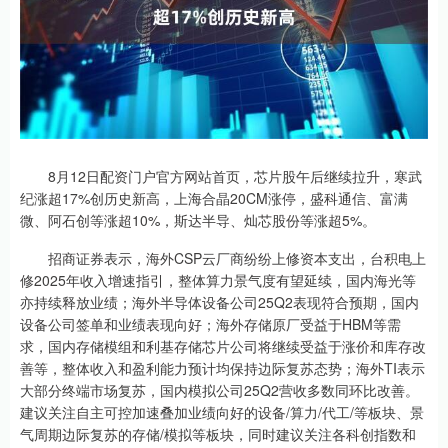
8月12日配资门户官方网站首页，芯片股午后继续拉升，寒武
纪涨超17%创历史新高，上海合晶20CM涨停，盛科通信、富满
微、阿石创等涨超10%，斯达半导、灿芯股份等涨超5%。
招商证券表示，海外CSP云厂商纷纷上修资本支出，台积电上
修2025年收入增速指引，整体算力景气度有望延续，国内海光等
亦持续释放业绩；海外半导体设备公司25Q2表现符合预期，国内
设备公司签单和业绩表现向好；海外存储原厂受益于HBM等需
求，国内存储模组和利基存储芯片公司将继续受益于涨价和库存改
善等，整体收入和盈利能力预计均保持边际复苏态势；海外TI表示
大部分终端市场复苏，国内模拟公司25Q2营收多数同环比改善。
建议关注自主可控加速叠加业绩向好的设备/算力/代工/等板块、景
气周期边际复苏的存储/模拟等板块，同时建议关注各科创指数和