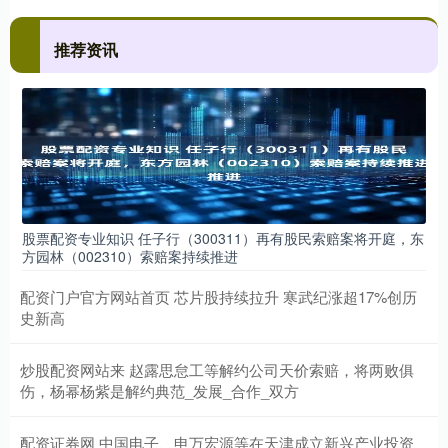
推荐资讯
股票配资专业知识 任子行（300311）再有股民索赔案将开庭，东
方园林（002310）索赔案持续推进
配资门户官方网站首页 芯片股持续拉升 寒武纪涨超17%创历
史新高
炒股配资网站来 赵露思怠工等解约公司天价索赔，将两败俱
伤，杨幂杨紫是解约典范_发展_合作_双方
配资证券网 中国电子、申万宏源等在天津成立新兴产业投资