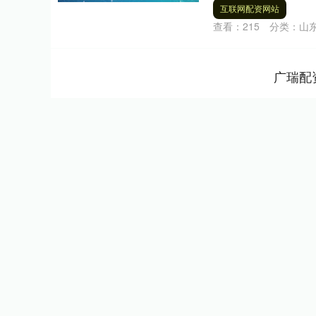
互联网配资网站
查看：
215
分类：
山
广瑞配