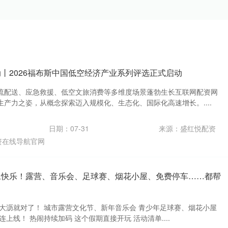
动丨2026福布斯中国低空经济产业系列评选正式启动
流配送、应急救援、低空文旅消费等多维度场景蓬勃生长互联网配资网
产力之姿，从概念探索迈入规模化、生态化、国际化高速增长。....
日期：07-31
来源：盛红悦配资
资在线导航官网
旦快乐！露营、音乐会、足球赛、烟花小屋、免费停车……都帮
来大沥就对了！ 城市露营文化节、新年音乐会 青少年足球赛、烟花小屋
上线！ 热闹持续加码 这个假期直接开玩 活动清单....