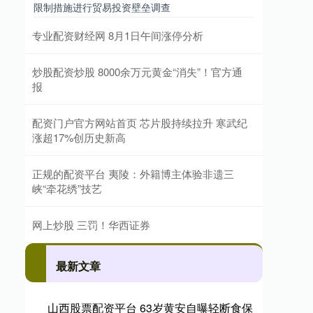
限制措施进行贸易投资壁垒调查
专业配资财经网 8月1日午间涨停分析
炒股配资炒股 8000余万元黄金“消失”！官方通
报
配资门户官方网站首页 芯片股持续拉升 寒武纪
涨超17%创历史新高
正规的配资平台 夷陵：外籍博主体验非遗三
峡“牵花绣”技艺
网上炒股 三罚！华西证券
最新文章
山西股票配资平台 63岁黄安自曝轻断食保