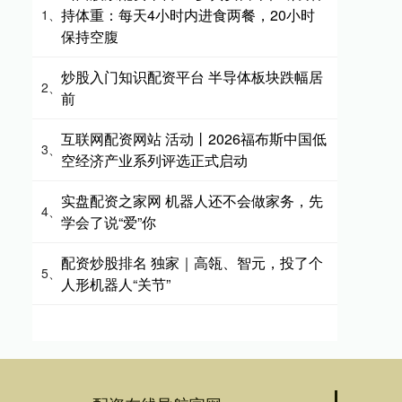
持体重：每天4小时内进食两餐，20小时
1、
保持空腹
炒股入门知识配资平台 半导体板块跌幅居
2、
前
互联网配资网站 活动丨2026福布斯中国低
3、
空经济产业系列评选正式启动
实盘配资之家网 机器人还不会做家务，先
4、
学会了说“爱”你
配资炒股排名 独家｜高瓴、智元，投了个
5、
人形机器人“关节”