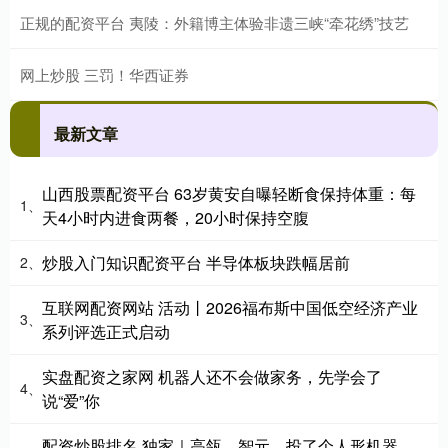
正规的配资平台 夷陵：外籍博主体验非遗三峡“牵花绣”技艺
网上炒股 三罚！华西证券
最新文章
山西股票配资平台 63岁黄安自曝轻断食保持体重：每
1、
天4小时内进食两餐，20小时保持空腹
炒股入门知识配资平台 半导体板块跌幅居前
2、
互联网配资网站 活动丨2026福布斯中国低空经济产业
3、
系列评选正式启动
实盘配资之家网 机器人还不会做家务，先学会了
4、
说“爱”你
配资炒股排名 独家｜高瓴、智元，投了个人形机器