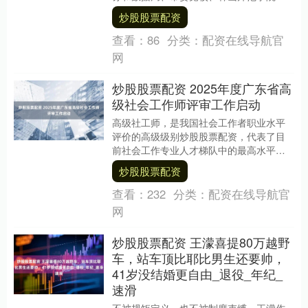
单位相关领导和部分人大代表、政协委
炒股股票配资
员、热心人士齐聚长....
查看：
86
分类：
配资在线导航官
网
炒股股票配资 2025年度广东省高
级社会工作师评审工作启动
高级社工师，是我国社会工作者职业水平
评价的高级级别炒股股票配资，代表了目
前社会工作专业人才梯队中的最高水平。 9
月9日，按照全国社会工作者职业资格评价
炒股股票配资
办公室《关....
查看：
232
分类：
配资在线导航官
网
炒股股票配资 王濛喜提80万越野
车，站车顶比耶比男生还要帅，
41岁没结婚更自由_退役_年纪_
速滑
不被规矩定义，也不被制度束缚。王濛作