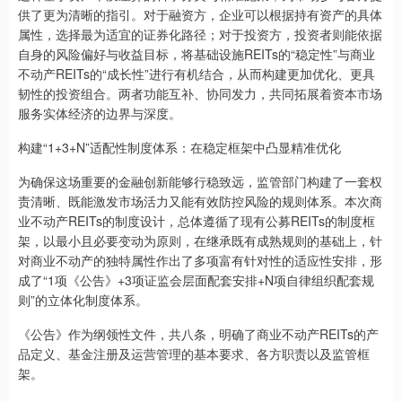
供了更为清晰的指引。对于融资方，企业可以根据持有资产的具体
属性，选择最为适宜的证券化路径；对于投资方，投资者则能依据
自身的风险偏好与收益目标，将基础设施REITs的“稳定性”与商业
不动产REITs的“成长性”进行有机结合，从而构建更加优化、更具
韧性的投资组合。两者功能互补、协同发力，共同拓展着资本市场
服务实体经济的边界与深度。
构建“1+3+N”适配性制度体系：在稳定框架中凸显精准优化
为确保这场重要的金融创新能够行稳致远，监管部门构建了一套权
责清晰、既能激发市场活力又能有效防控风险的规则体系。本次商
业不动产REITs的制度设计，总体遵循了现有公募REITs的制度框
架，以最小且必要变动为原则，在继承既有成熟规则的基础上，针
对商业不动产的独特属性作出了多项富有针对性的适应性安排，形
成了“1项《公告》+3项证监会层面配套安排+N项自律组织配套规
则”的立体化制度体系。
《公告》作为纲领性文件，共八条，明确了商业不动产REITs的产
品定义、基金注册及运营管理的基本要求、各方职责以及监管框
架。