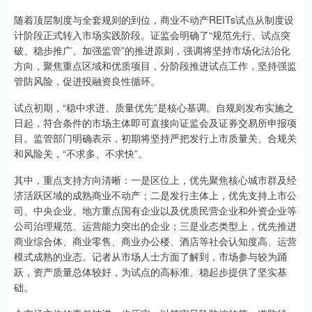
随着顶层制度与全套规则的到位，商业不动产REITs试点从制度设
计阶段正式转入市场实践阶段。证监会明确了“规范先行、试点突
破、稳步推广、加强监管”的推进原则，强调将坚持市场化法治化
方向，聚焦重点区域和优质项目，分阶段推进试点工作，坚持强监
管防风险，促进投融资良性循环。
试点初期，“稳中求进、质量优先”是核心基调。自规则发布实施之
日起，符合条件的市场主体即可直接向证监会及证券交易所申报项
目。监管部门明确表示，初期将坚持严把发行上市质量关、合规关
和风险关，“不求多、不求快”。
其中，重点支持方向清晰：一是区位上，优先聚焦核心城市群及经
济活跃区域的成熟商业不动产；二是发行主体上，优先支持上市公
司、中央企业、地方重点国有企业以及优质民营企业和外资企业等
公司治理规范、运营能力突出的企业；三是业态类型上，优先推进
商业综合体、商业零售、商业办公楼、酒店等社会认知度高、运营
模式成熟的业态。记者从市场人士方面了解到，市场参与较为踊
跃，资产质量总体较好，为试点的高标准、稳起步提供了坚实基
础。