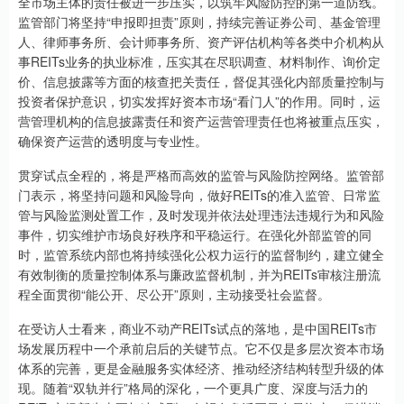
全市场主体的责任被进一步压实，以筑牢风险防控的第一道防线。
监管部门将坚持“申报即担责”原则，持续完善证券公司、基金管理
人、律师事务所、会计师事务所、资产评估机构等各类中介机构从
事REITs业务的执业标准，压实其在尽职调查、材料制作、询价定
价、信息披露等方面的核查把关责任，督促其强化内部质量控制与
投资者保护意识，切实发挥好资本市场“看门人”的作用。同时，运
营管理机构的信息披露责任和资产运营管理责任也将被重点压实，
确保资产运营的透明度与专业性。
贯穿试点全程的，将是严格而高效的监管与风险防控网络。监管部
门表示，将坚持问题和风险导向，做好REITs的准入监管、日常监
管与风险监测处置工作，及时发现并依法处理违法违规行为和风险
事件，切实维护市场良好秩序和平稳运行。在强化外部监管的同
时，监管系统内部也将持续强化公权力运行的监督制约，建立健全
有效制衡的质量控制体系与廉政监督机制，并为REITs审核注册流
程全面贯彻“能公开、尽公开”原则，主动接受社会监督。
在受访人士看来，商业不动产REITs试点的落地，是中国REITs市
场发展历程中一个承前启后的关键节点。它不仅是多层次资本市场
体系的完善，更是金融服务实体经济、推动经济结构转型升级的体
现。随着“双轨并行”格局的深化，一个更具广度、深度与活力的