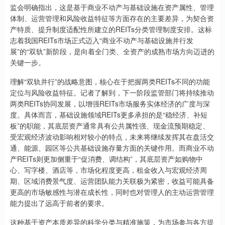
监会明确指出，这是基于商业不动产与基础设施在资产属性、管理
体制、运营管理和风险收益特征等方面存在的主要差异，为契合资
产特质、提升制度适配性所建立的REITs分类管理制度安排。这标
志着我国REITs市场正式迈入“商业不动产与基础设施并行发
展”的“双轨”新阶段，是向着全门类、全资产的成熟市场方向迈进的
关键一步。
理解“双轨并行”的战略意图，核心在于把握两类REITs不同的功能
定位与风险收益特征。记者了解到，下一阶段监管部门将持续推动
两类REITs协同发展，以增强REITs市场服务实体经济的广度与深
度。具体而言，基础设施领域REITs更多承担的是“稳经济、补短
板”的职能，其底层资产通常具有公共属性强、现金流预期稳定、
受宏观经济波动影响相对较小的特点，未来将继续发挥其在盘活交
通、能源、园区等公共基础设施存量方面的关键作用。而商业不动
产REITs则更加侧重于“促消费、调结构”，其底层资产如购物中
心、写字楼、酒店等，市场化程度更高，租金收入与宏观经济周
期、区域消费景气度、运营团队能力关联极为紧密，收益可能具备
更高的市场敏感性与潜在成长性，同时也对管理人的主动运营管理
能力提出了远高于前者的要求。
这种基于资产本质差异的科学分类与精准施策，为市场参与各方提