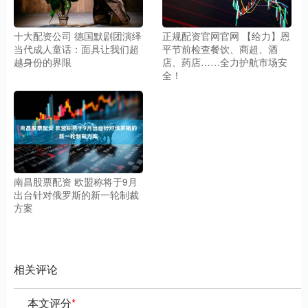
十大配资公司 德国默剧团演绎
正规配资官网官网 【给力】恩
当代成人童话：面具让我们超
平节前检查餐饮、商超、酒
越身份的界限
店、药店……全力护航市场安
全！
南昌股票配资 欧盟称将于9月
出台针对俄罗斯的新一轮制裁
方案
相关评论
本文评分
*