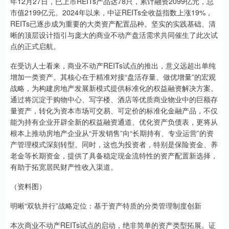
年12月27日，已上市REITs产品达78只，累计融资2099亿元，总
市值2199亿元。2024年以来，中证REITs全收益指数上涨19%，
REITs已逐步成为重要的大类资产配置品种。坚实的实践基础、清
晰的顶层设计指引与庞大的商业不动产盘活需求共同催生了此次试
点的正式启航。
在受访人士看来，商业不动产REITs试点的推出，意义远超出单纯
增加一类资产。其核心在于精准对接“盘活存量、做优增量”的宏观
战略，为构建房地产发展新模式提供标准化的权益融资解决方案。
通过将沉淀于购物中心、写字楼、酒店等优质商业物业中的巨额存
量资产，转化为资本市场可交易、可定价的标准化金融产品，不仅
能为持有企业开辟全新的权益融资通道、优化资产负债表，更将从
根本上推动房地产企业从“开发销售”向“长期持有、专业运营”的资
产管理模式深刻转型。同时，这也为投资者，特别是保险资金、养
老金等长期资金，提供了具备稳定现金流特性的资产配置新选择，
有助于拓宽居民财产性收入渠道。
（资料图）
明晰“双轨并行”战略定位：基于资产特质的分类管理制度创新
本次商业不动产REITs试点的启动，绝非简单的资产类型拓展。证