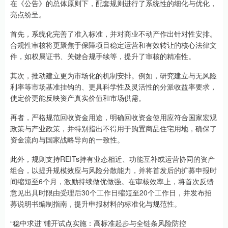
在《公告》的总体原则下，配套规则进行了系统性的细化与优化，
亮点纷呈。
首先，系统化完善了准入标准，并对商业不动产作出针对性安排。
合规性审核将更聚焦于保障项目稳定运营和有效转让的核心法律文
件，如权属证书、关键合规手续等，提升了审核的精准性。
其次，推动建立更为市场化的机制安排。例如，研究建立与无风险
利率等市场基准挂钩的、更具科学性及灵活性的分派收益率要求，
使定价更能反映资产真实价值和市场供需。
再者，严格规范回收资金用途，明确回收资金使用应符合国家宏观
政策与产业政策，并特别指出不得用于购置商品住宅用地，确保了
资金流向与国家战略导向的一致性。
此外，规则支持REITs持有业态相近、功能互补或运营协同的资产
组合，以提升规模效应与风险分散能力，并将首发后的扩募申报时
间缩短至6个月，激励持续做优做强。在审核效率上，将首次反馈
意见出具时限由受理后30个工作日缩短至20个工作日，并发布招
募说明书编制指南，提升申报材料的标准化与规范性。
“稳中求进”铺开试点实施：高标准起步与全链条风险防控