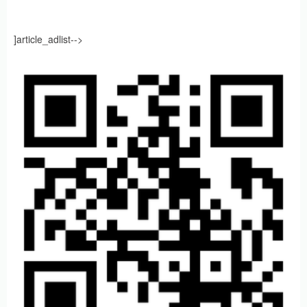
]article_adlist-->