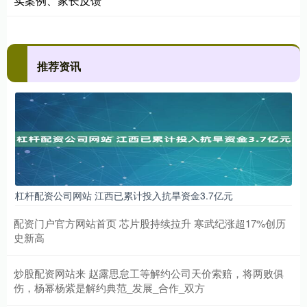
实案例、家长反馈
推荐资讯
杠杆配资公司网站 江西已累计投入抗旱资金3.7亿元
配资门户官方网站首页 芯片股持续拉升 寒武纪涨超17%创历
史新高
炒股配资网站来 赵露思怠工等解约公司天价索赔，将两败俱
伤，杨幂杨紫是解约典范_发展_合作_双方