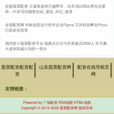
炒股股票配资 王濛喜提80万越野车，站车顶比耶比男生还要
帅，41岁没结婚更自由_退役_年纪_速滑
全国配资网 对标创意设计软件企业Figma 万兴科技孵化Pixso
已获多轮投资
国内前十股票配资平台 瑞典沃尔沃汽车将裁员3000人 作为重
大成本削减计划的一部分
股票配资配资配
山东股票配资网
配资在线导航官
资
网
友情链接：
Powered by
广瑞配资
RSS地图
HTML地图
Copyright
© 2013-2026 股票配资网 版权所有