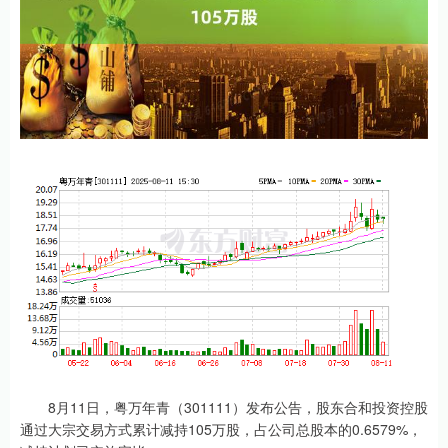
8月11日，粤万年青（301111）发布公告，股东合和投资控股
通过大宗交易方式累计减持105万股，占公司总股本的0.6579%，