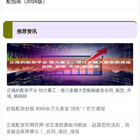
配指南（2026版）
推荐资讯
正规的配资平台 恒力重工：签订多艘大型船舶建造合同_船型_市
场_杨娟娟
炒股配资炒股 8000余万元黄金“消失”！官方通报
正规配资官网官网 张芷溪怒撕银河酷娱：赵露思拒演后，我
竟被连夜降番位！_合同_项目_海报