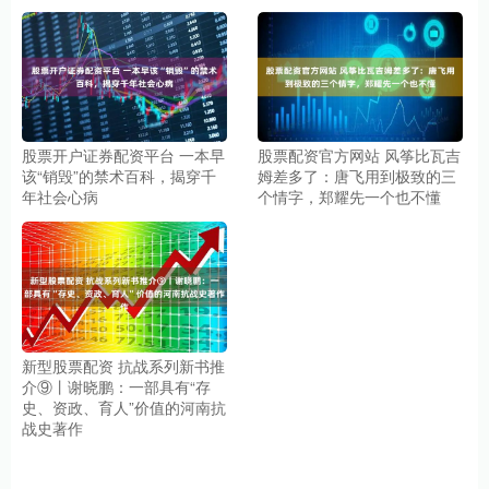
股票开户证券配资平台 一本早
股票配资官方网站 风筝比瓦吉
该“销毁”的禁术百科，揭穿千
姆差多了：唐飞用到极致的三
年社会心病
个情字，郑耀先一个也不懂
新型股票配资 抗战系列新书推
介⑨丨谢晓鹏：一部具有“存
史、资政、育人”价值的河南抗
战史著作