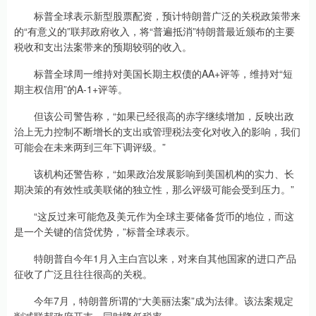
标普全球表示新型股票配资，预计特朗普广泛的关税政策带来
的“有意义的”联邦政府收入，将“普遍抵消”特朗普最近颁布的主要
税收和支出法案带来的预期较弱的收入。
标普全球周一维持对美国长期主权债的AA+评等，维持对“短
期主权信用”的A-1+评等。
但该公司警告称，“如果已经很高的赤字继续增加，反映出政
治上无力控制不断增长的支出或管理税法变化对收入的影响，我们
可能会在未来两到三年下调评级。”
该机构还警告称，“如果政治发展影响到美国机构的实力、长
期决策的有效性或美联储的独立性，那么评级可能会受到压力。”
“这反过来可能危及美元作为全球主要储备货币的地位，而这
是一个关键的信贷优势，”标普全球表示。
特朗普自今年1月入主白宫以来，对来自其他国家的进口产品
征收了广泛且往往很高的关税。
今年7月，特朗普所谓的“大美丽法案”成为法律。该法案规定
削减联邦政府开支，同时降低税率。