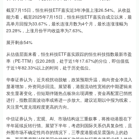
截至7月15日，恒生科技ETF嘉实近3年净值上涨26.54%。从收益
能力看，截至2025年7月15日，恒生科技ETF嘉实自成立以来，最
高单月回报为33.67%，最长连涨月数为4个月，最长连涨涨幅为
23.28%，上涨月份平均收益率为7.63%。
展开剩余54%
从估值层面来看，恒生科技ETF嘉实跟踪的恒生科技指数最新市盈
率（PE-TTM）仅20.28倍，处于近1年17.67%的分位，即估值低
于近1年82.33%以上的时间，处于历史低位。
华泰证券认为，近关税扰动脱敏，政策预期升温，南向资金净流入
显著增加，外资同步回流。展望看，港股流动性宽裕的中期逻辑未
发生显著变化，但短期伴随热点板块出现调整，资金再配置已悄然
进行，指数层面波动率或将进一步放大。建议近期以中报为线索，
关注景气度兑现程度更高的方向。
中信证券认为，宏观、AI、市场结构这三重叙事，将推动港股在下
半年延续反转行情。展望下半年，考虑到国际关系仍具复杂性，且
外围市场不确定性尚存的情况下，三季度港股或呈震荡向上的趋
势。而四季度预计随着国内稳增长政策的加码带来港股业绩上修的