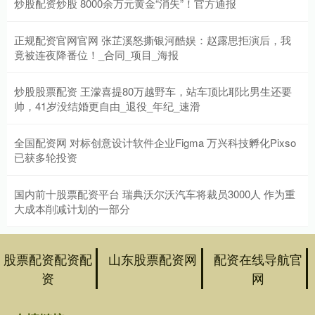
炒股配资炒股 8000余万元黄金“消失”！官方通报
正规配资官网官网 张芷溪怒撕银河酷娱：赵露思拒演后，我
竟被连夜降番位！_合同_项目_海报
炒股股票配资 王濛喜提80万越野车，站车顶比耶比男生还要
帅，41岁没结婚更自由_退役_年纪_速滑
全国配资网 对标创意设计软件企业Figma 万兴科技孵化Pixso
已获多轮投资
国内前十股票配资平台 瑞典沃尔沃汽车将裁员3000人 作为重
大成本削减计划的一部分
股票配资配资配
山东股票配资网
配资在线导航官
资
网