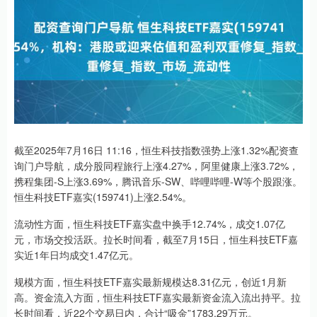
截至2025年7月16日 11:16，恒生科技指数强势上涨1.32%配资查
询门户导航，成分股同程旅行上涨4.27%，阿里健康上涨3.72%，
携程集团-S上涨3.69%，腾讯音乐-SW、哔哩哔哩-W等个股跟涨。
恒生科技ETF嘉实(159741)上涨2.54%。
流动性方面，恒生科技ETF嘉实盘中换手12.74%，成交1.07亿
元，市场交投活跃。拉长时间看，截至7月15日，恒生科技ETF嘉
实近1年日均成交1.47亿元。
规模方面，恒生科技ETF嘉实最新规模达8.31亿元，创近1月新
高。资金流入方面，恒生科技ETF嘉实最新资金流入流出持平。拉
长时间看，近22个交易日内，合计“吸金”1783.29万元。